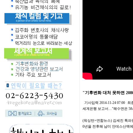
"기후변화 대처 못하면 20
기사입력
2014-11-24 07:00
|
최
세계은행 보고서…"해수면은 58㎝
(워싱턴=연합뉴스) 김세진 특파원
0년을 전후해 남미 안데스산맥에