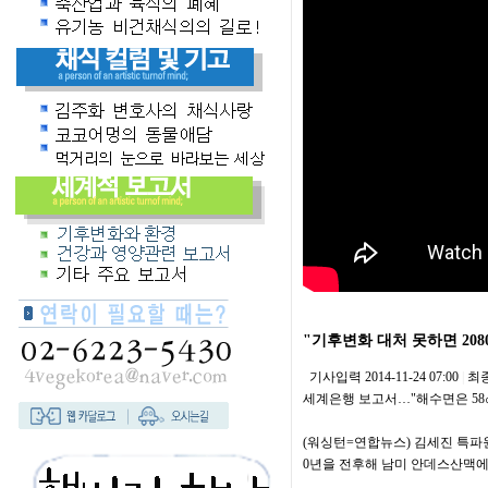
"기후변화 대처 못하면 20
기사입력
2014-11-24 07:00
|
최
세계은행 보고서…"해수면은 58㎝
(워싱턴=연합뉴스) 김세진 특파원
0년을 전후해 남미 안데스산맥에